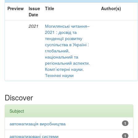
Preview
Issue
Title
Author(s)
Date
2021
Могилянські читання–
2021 : досвід та
тенденції розвитку
суспільства в Україні :
глобальний,
національний та
регіональний аспекти.
Комп’ютерні науки.
Технічні науки
Discover
Subject
автоматизація виробництва
1
автоматизовані системи
1