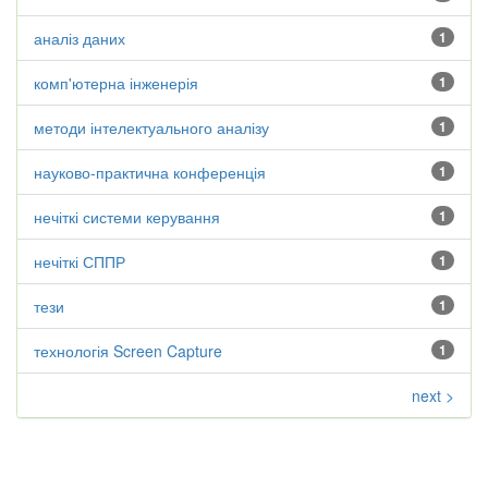
аналіз даних
1
комп'ютерна інженерія
1
методи інтелектуального аналізу
1
науково-практична конференція
1
нечіткі системи керування
1
нечіткі СППР
1
тези
1
технологія Screen Capture
1
next >