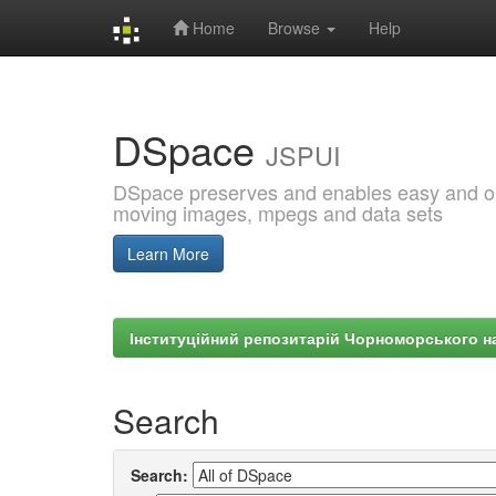
Home
Browse
Help
Skip
navigation
DSpace
JSPUI
DSpace preserves and enables easy and open
moving images, mpegs and data sets
Learn More
Інституційний репозитарій Чорноморського на
Search
Search: