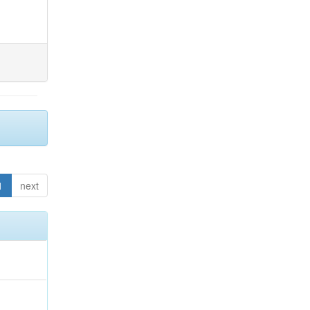
1
next