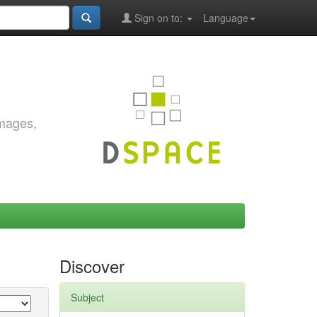
Sign on to:
Language
images,
Discover
Subject