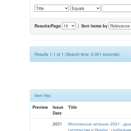
Results/Page
|
Sort items by
Results 1-1 of 1 (Search time: 0.001 seconds).
Item hits:
Preview
Issue
Title
Date
2021
Могилянські читання–2021 : досв
суспільства в Україні : глобальн