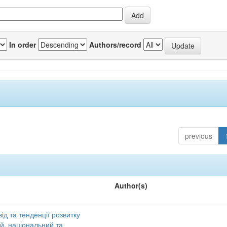
In order
Authors/record
previous
Author(s)
ід та тенденції розвитку
ий, національний та