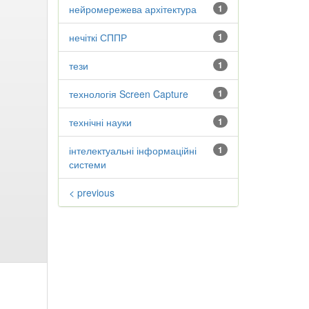
нейромережева архітектура
1
нечіткі СППР
1
тези
1
технологія Screen Capture
1
технічні науки
1
інтелектуальні інформаційні
1
системи
< previous