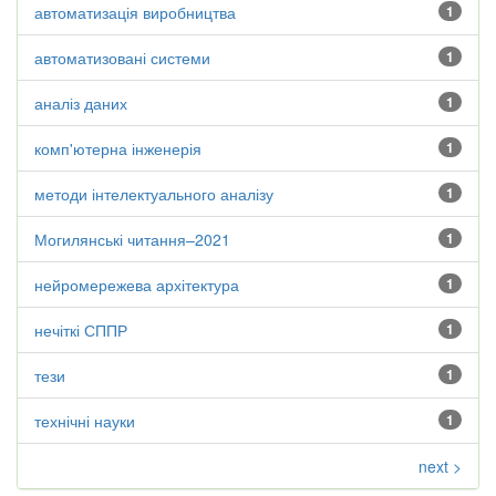
автоматизація виробництва
1
автоматизовані системи
1
аналіз даних
1
комп'ютерна інженерія
1
методи інтелектуального аналізу
1
Могилянські читання–2021
1
нейромережева архітектура
1
нечіткі СППР
1
тези
1
технічні науки
1
next >