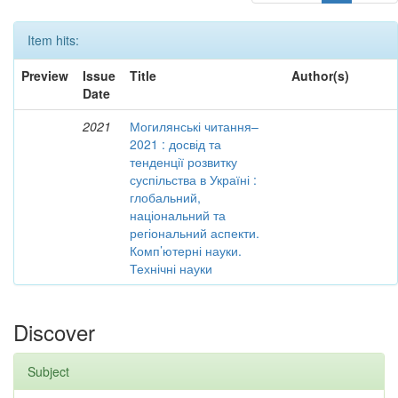
Item hits:
Preview
Issue
Title
Author(s)
Date
2021
Могилянські читання–
2021 : досвід та
тенденції розвитку
суспільства в Україні :
глобальний,
національний та
регіональний аспекти.
Комп’ютерні науки.
Технічні науки
Discover
Subject