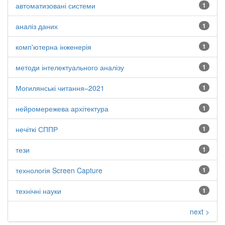
автоматизовані системи
1
аналіз даних
1
комп'ютерна інженерія
1
методи інтелектуального аналізу
1
Могилянські читання–2021
1
нейромережева архітектура
1
нечіткі СППР
1
тези
1
технологія Screen Capture
1
технічні науки
1
next >