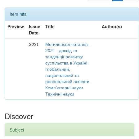
Item hits:
Preview
Issue
Title
Author(s)
Date
2021
Могилянські читання–
2021 : досвід та
тенденції розвитку
суспільства в Україні :
глобальний,
національний та
регіональний аспекти.
Комп’ютерні науки.
Технічні науки
Discover
Subject