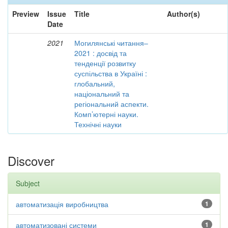
Preview
Issue
Title
Author(s)
Date
2021
Могилянські читання–
2021 : досвід та
тенденції розвитку
суспільства в Україні :
глобальний,
національний та
регіональний аспекти.
Комп’ютерні науки.
Технічні науки
Discover
Subject
автоматизація виробництва
1
автоматизовані системи
1