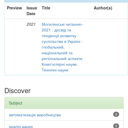
Preview
Issue
Title
Author(s)
Date
2021
Могилянські читання–
2021 : досвід та
тенденції розвитку
суспільства в Україні :
глобальний,
національний та
регіональний аспекти.
Комп’ютерні науки.
Технічні науки
Discover
Subject
автоматизація виробництва
1
аналіз даних
1