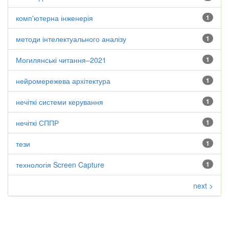
комп'ютерна інженерія
1
методи інтелектуального аналізу
1
Могилянські читання–2021
1
нейромережева архітектура
1
нечіткі системи керування
1
нечіткі СППР
1
тези
1
технологія Screen Capture
1
next >