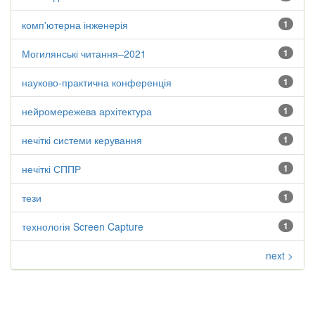
комп'ютерна інженерія
1
Могилянські читання–2021
1
науково-практична конференція
1
нейромережева архітектура
1
нечіткі системи керування
1
нечіткі СППР
1
тези
1
технологія Screen Capture
1
next >