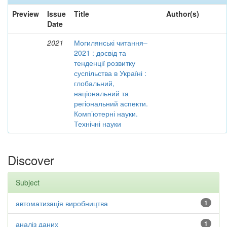
Preview
Issue
Title
Author(s)
Date
2021
Могилянські читання–
2021 : досвід та
тенденції розвитку
суспільства в Україні :
глобальний,
національний та
регіональний аспекти.
Комп’ютерні науки.
Технічні науки
Discover
Subject
автоматизація виробництва
1
аналіз даних
1