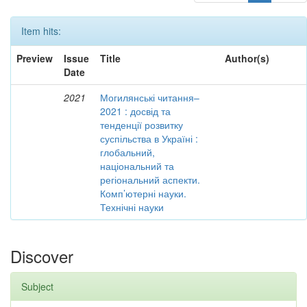
Item hits:
Preview
Issue
Title
Author(s)
Date
2021
Могилянські читання–
2021 : досвід та
тенденції розвитку
суспільства в Україні :
глобальний,
національний та
регіональний аспекти.
Комп’ютерні науки.
Технічні науки
Discover
Subject