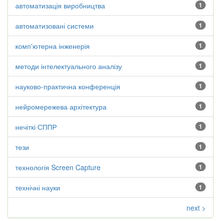
автоматизація виробництва
1
автоматизовані системи
1
комп'ютерна інженерія
1
методи інтелектуального аналізу
1
науково-практична конференція
1
нейромережева архітектура
1
нечіткі СППР
1
тези
1
технологія Screen Capture
1
технічні науки
1
next >