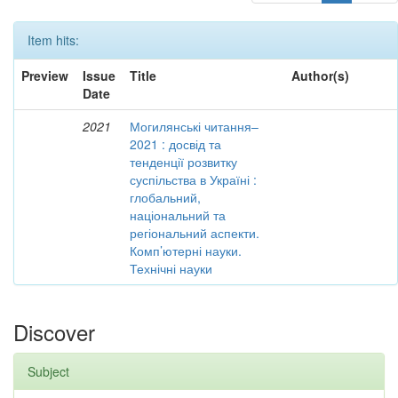
Item hits:
Preview
Issue
Title
Author(s)
Date
2021
Могилянські читання–
2021 : досвід та
тенденції розвитку
суспільства в Україні :
глобальний,
національний та
регіональний аспекти.
Комп’ютерні науки.
Технічні науки
Discover
Subject