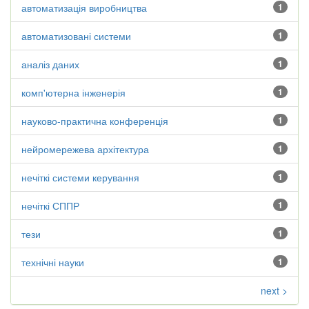
автоматизація виробництва
1
автоматизовані системи
1
аналіз даних
1
комп'ютерна інженерія
1
науково-практична конференція
1
нейромережева архітектура
1
нечіткі системи керування
1
нечіткі СППР
1
тези
1
технічні науки
1
next >