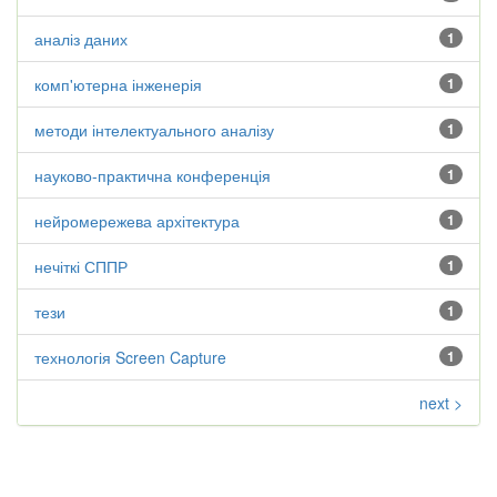
аналіз даних
1
комп'ютерна інженерія
1
методи інтелектуального аналізу
1
науково-практична конференція
1
нейромережева архітектура
1
нечіткі СППР
1
тези
1
технологія Screen Capture
1
next >