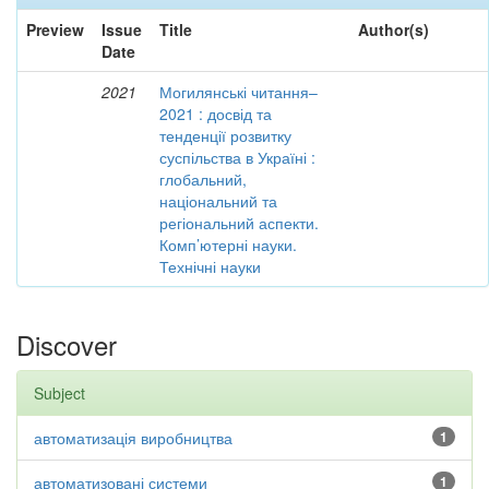
Preview
Issue
Title
Author(s)
Date
2021
Могилянські читання–
2021 : досвід та
тенденції розвитку
суспільства в Україні :
глобальний,
національний та
регіональний аспекти.
Комп’ютерні науки.
Технічні науки
Discover
Subject
автоматизація виробництва
1
автоматизовані системи
1