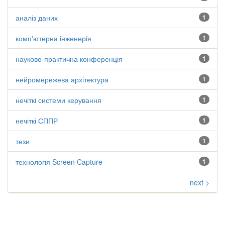
аналіз даних
1
комп'ютерна інженерія
1
науково-практична конференція
1
нейромережева архітектура
1
нечіткі системи керування
1
нечіткі СППР
1
тези
1
технологія Screen Capture
1
next >