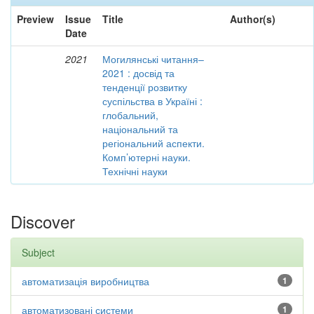
Preview
Issue
Title
Author(s)
Date
2021
Могилянські читання–
2021 : досвід та
тенденції розвитку
суспільства в Україні :
глобальний,
національний та
регіональний аспекти.
Комп’ютерні науки.
Технічні науки
Discover
Subject
автоматизація виробництва
1
автоматизовані системи
1