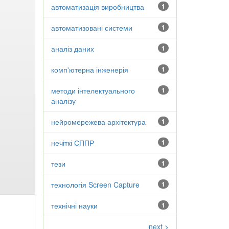
автоматизація виробництва
1
автоматизовані системи
1
аналіз даних
1
комп'ютерна інженерія
1
методи інтелектуального
1
аналізу
нейромережева архітектура
1
нечіткі СППР
1
тези
1
технологія Screen Capture
1
технічні науки
1
next >