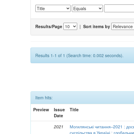
Results/Page
|
Sort items by
Results 1-1 of 1 (Search time: 0.002 seconds).
Item hits:
Preview
Issue
Title
Date
2021
Могилянські читання–2021 : досв
суспільства в Україні : глобальн