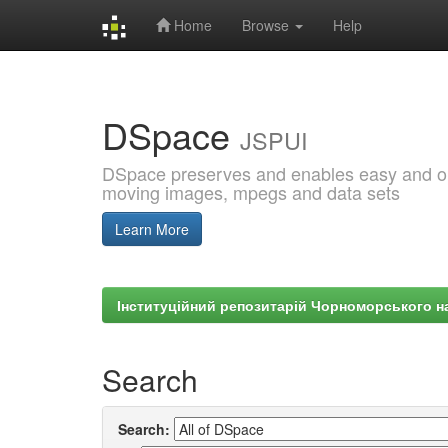
Home
Browse
Help
Skip
navigation
DSpace
JSPUI
DSpace preserves and enables easy and open
moving images, mpegs and data sets
Learn More
Інституційний репозитарій Чорноморського на
Search
Search: