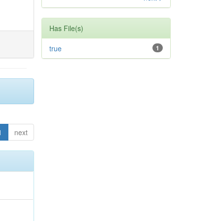
Has File(s)
true
1
1
next