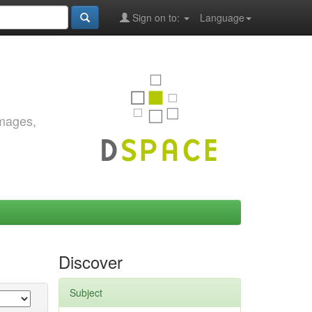
Sign on to:
Language
images,
Discover
Subject