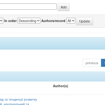
In order
Authors/record
previous
Author(s)
ід та тенденції розвитку
ий, національний та