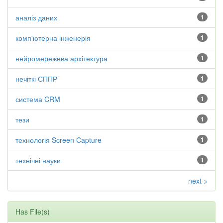
аналіз даних
1
комп'ютерна інженерія
1
нейромережева архітектура
1
нечіткі СППР
1
система CRM
1
тези
1
технологія Screen Capture
1
технічні науки
1
next >
Has File(s)