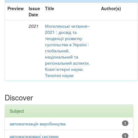
Preview
Issue
Title
Author(s)
Date
2021
Могилянські читання–
2021 : досвід та
тенденції розвитку
суспільства в Україні :
глобальний,
національний та
регіональний аспекти.
Комп’ютерні науки.
Технічні науки
Discover
Subject
автоматизація виробництва
1
автоматизовані системи
1