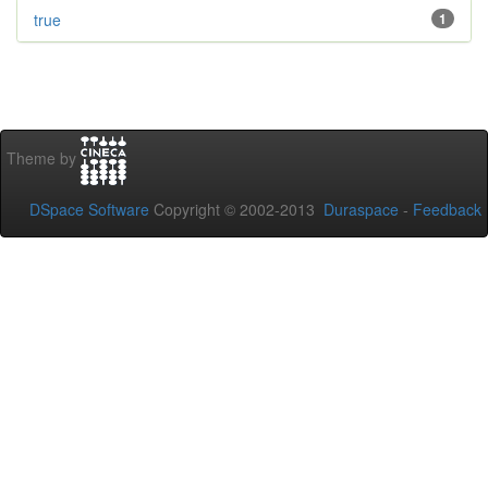
true
1
Theme by
DSpace Software
Copyright © 2002-2013
Duraspace
-
Feedback