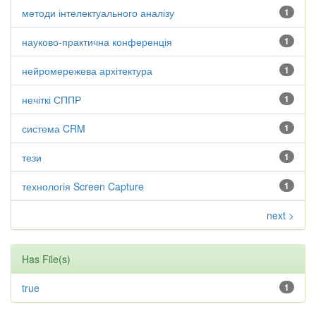
методи інтелектуального аналізу
1
науково-практична конференція
1
нейромережева архітектура
1
нечіткі СППР
1
система CRM
1
тези
1
технологія Screen Capture
1
next >
Has File(s)
true
1