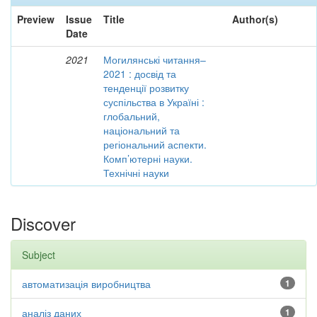
Preview
Issue
Title
Author(s)
Date
2021
Могилянські читання–
2021 : досвід та
тенденції розвитку
суспільства в Україні :
глобальний,
національний та
регіональний аспекти.
Комп’ютерні науки.
Технічні науки
Discover
Subject
автоматизація виробництва
1
аналіз даних
1