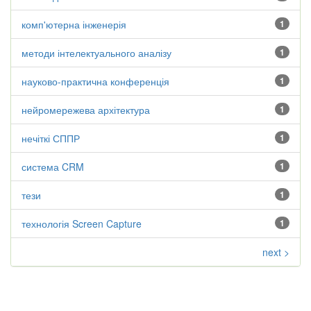
комп'ютерна інженерія
1
методи інтелектуального аналізу
1
науково-практична конференція
1
нейромережева архітектура
1
нечіткі СППР
1
система CRM
1
тези
1
технологія Screen Capture
1
next >