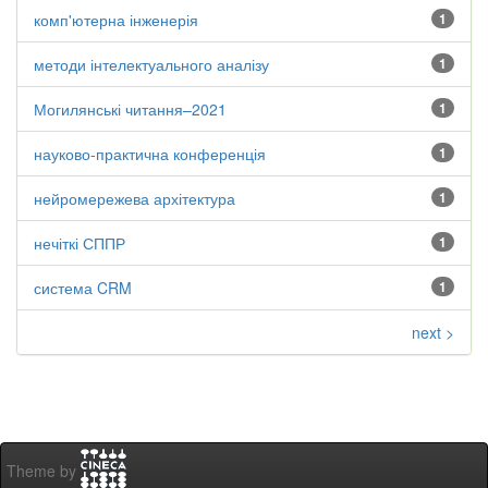
комп'ютерна інженерія
1
методи інтелектуального аналізу
1
Могилянські читання–2021
1
науково-практична конференція
1
нейромережева архітектура
1
нечіткі СППР
1
система CRM
1
next >
Theme by