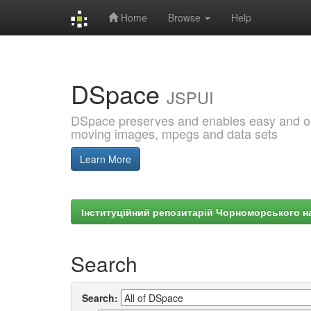
Home
Browse
Help
Skip
navigation
DSpace
JSPUI
DSpace preserves and enables easy and open
moving images, mpegs and data sets
Learn More
Інституційний репозитарій Чорноморського на
Search
Search: