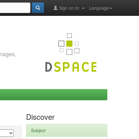
Sign on to:
Language
images,
Discover
Subject