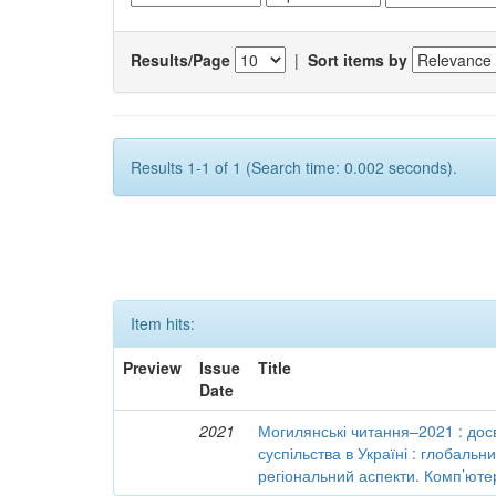
Results/Page
|
Sort items by
Results 1-1 of 1 (Search time: 0.002 seconds).
Item hits:
Preview
Issue
Title
Date
2021
Могилянські читання–2021 : досв
суспільства в Україні : глобальн
регіональний аспекти. Комп’ютер