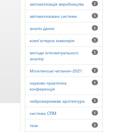
автоматизація виробництва
1
автоматизовані системи
1
аналіз даних
1
комп'ютерна інженерія
1
методи інтелектуального
1
аналізу
Могилянські читання–2021
1
науково-практична
1
конференція
нейромережева архітектура
1
система CRM
1
тези
1