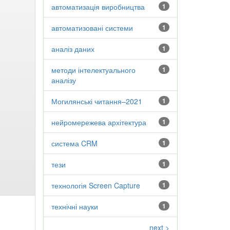
автоматизація виробництва
1
автоматизовані системи
1
аналіз даних
1
методи інтелектуального
1
аналізу
Могилянські читання–2021
1
нейромережева архітектура
1
система CRM
1
тези
1
технологія Screen Capture
1
технічні науки
1
next >