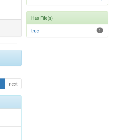
Has File(s)
true
1
1
next