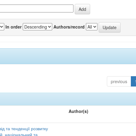
In order
Authors/record
previous
Author(s)
ід та тенденції розвитку
ий, національний та