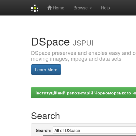
Home
Browse
Help
Skip
navigation
DSpace
JSPUI
DSpace preserves and enables easy and open
moving images, mpegs and data sets
Learn More
Інституційний репозитарій Чорноморського на
Search
Search: