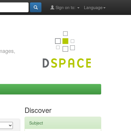
Sign on to:
Language
images,
Discover
Subject