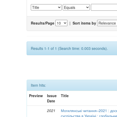
Results/Page
|
Sort items by
Results 1-1 of 1 (Search time: 0.003 seconds).
Item hits:
Preview
Issue
Title
Date
2021
Могилянські читання–2021 : досв
суспільства в Україні : глобальн