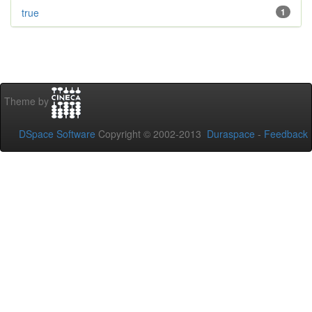
true
1
Theme by
DSpace Software
Copyright © 2002-2013
Duraspace
-
Feedback