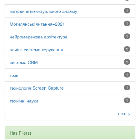
методи інтелектуального аналізу
1
Могилянські читання–2021
1
нейромережева архітектура
1
нечіткі системи керування
1
система CRM
1
тези
1
технологія Screen Capture
1
технічні науки
1
next >
Has File(s)