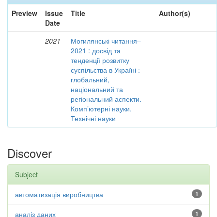
Preview
Issue
Title
Author(s)
Date
2021
Могилянські читання–
2021 : досвід та
тенденції розвитку
суспільства в Україні :
глобальний,
національний та
регіональний аспекти.
Комп’ютерні науки.
Технічні науки
Discover
Subject
автоматизація виробництва
1
аналіз даних
1