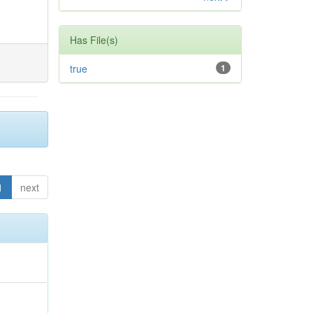
Has File(s)
true
1
1
next