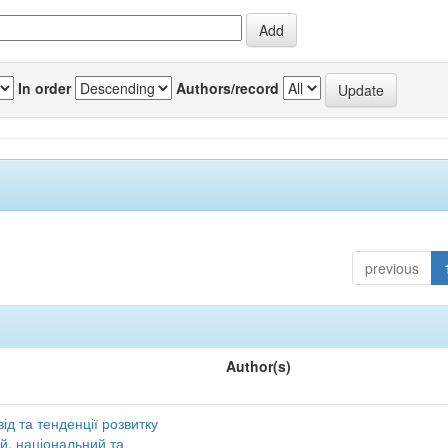
In order
Authors/record
previous
Author(s)
ід та тенденції розвитку
ий, національний та