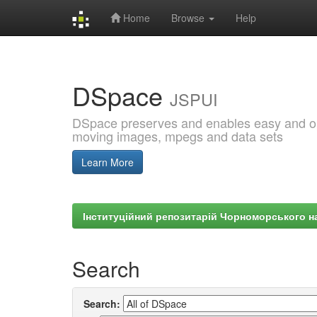
Home
Browse
Help
Skip
navigation
DSpace
JSPUI
DSpace preserves and enables easy and open
moving images, mpegs and data sets
Learn More
Інституційний репозитарій Чорноморського на
Search
Search: