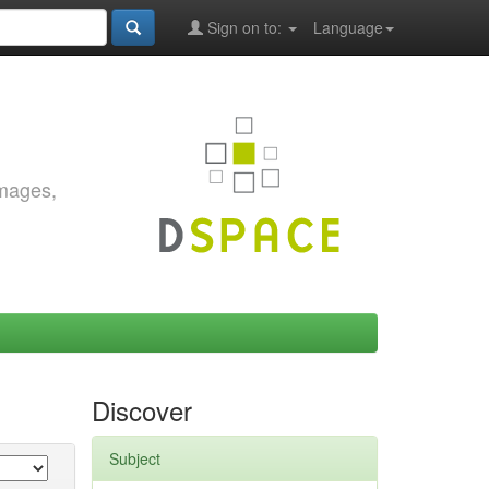
Sign on to:
Language
images,
Discover
Subject