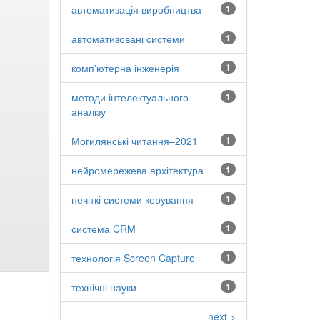
автоматизація виробництва
1
автоматизовані системи
1
комп'ютерна інженерія
1
методи інтелектуального
1
аналізу
Могилянські читання–2021
1
нейромережева архітектура
1
нечіткі системи керування
1
система CRM
1
технологія Screen Capture
1
технічні науки
1
next >