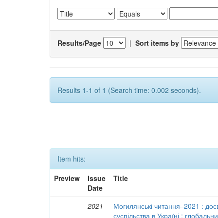
Results/Page
|
Sort items by
Results 1-1 of 1 (Search time: 0.002 seconds).
Item hits:
Preview
Issue
Title
Date
2021
Могилянські читання–2021 : досв
суспільства в Україні : глобальн