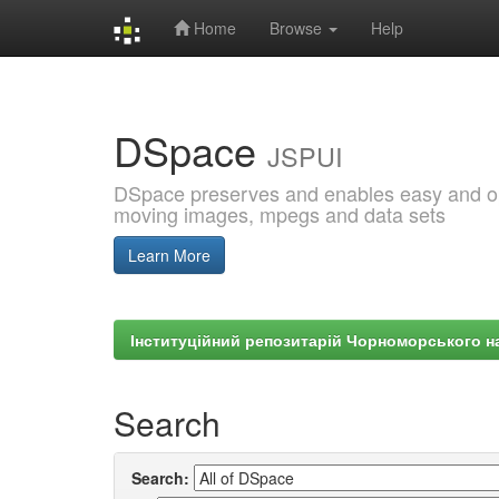
Home
Browse
Help
Skip
navigation
DSpace
JSPUI
DSpace preserves and enables easy and open
moving images, mpegs and data sets
Learn More
Інституційний репозитарій Чорноморського на
Search
Search: