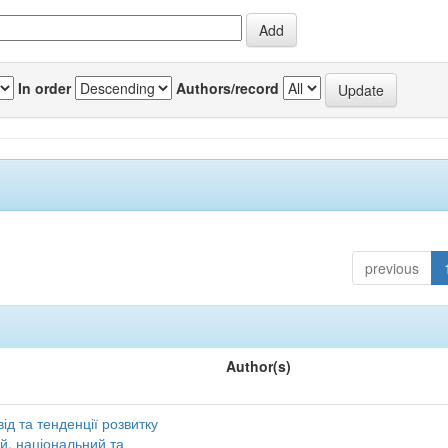
In order
Authors/record
previous
Author(s)
ід та тенденції розвитку
ий, національний та