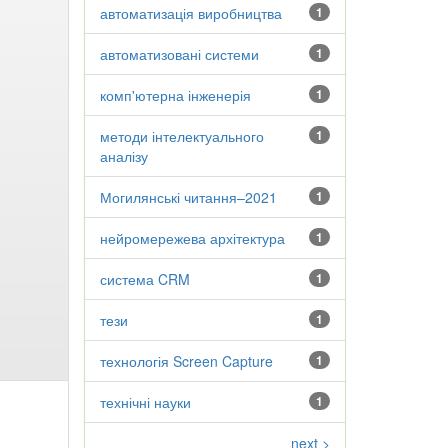
автоматизація виробництва
1
автоматизовані системи
1
комп'ютерна інженерія
1
методи інтелектуального
1
аналізу
Могилянські читання–2021
1
нейромережева архітектура
1
система CRM
1
тези
1
технологія Screen Capture
1
технічні науки
1
next >