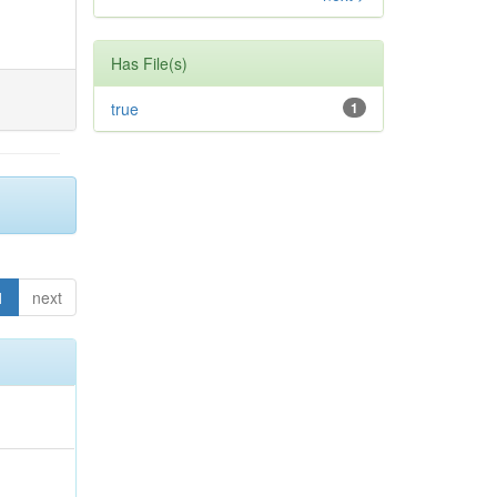
Has File(s)
true
1
1
next