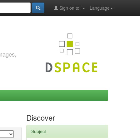
Sign on to:
Language
images,
Discover
Subject