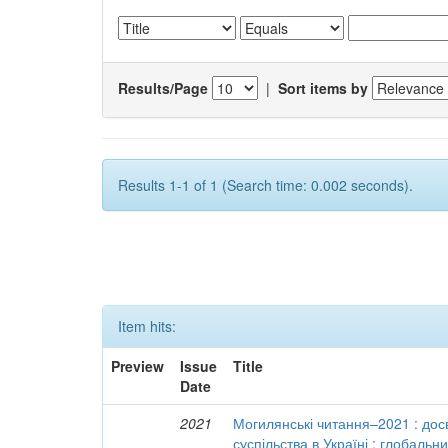
Results/Page
|
Sort items by
Results 1-1 of 1 (Search time: 0.002 seconds).
Item hits:
Preview
Issue
Title
Date
2021
Могилянські читання–2021 : досв
суспільства в Україні : глобальн