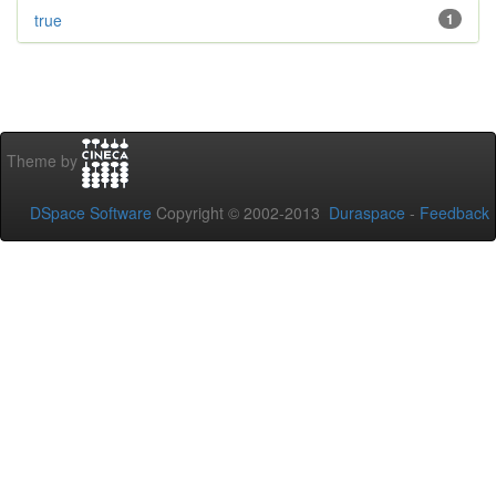
true
1
Theme by
DSpace Software
Copyright © 2002-2013
Duraspace
-
Feedback