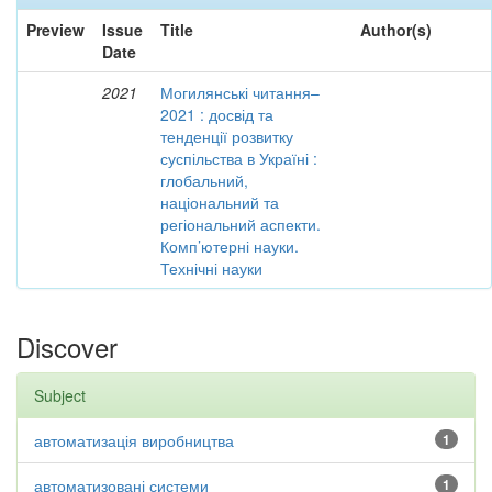
Preview
Issue
Title
Author(s)
Date
2021
Могилянські читання–
2021 : досвід та
тенденції розвитку
суспільства в Україні :
глобальний,
національний та
регіональний аспекти.
Комп’ютерні науки.
Технічні науки
Discover
Subject
автоматизація виробництва
1
автоматизовані системи
1