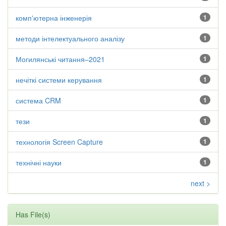
комп'ютерна інженерія
1
методи інтелектуального аналізу
1
Могилянські читання–2021
1
нечіткі системи керування
1
система CRM
1
тези
1
технологія Screen Capture
1
технічні науки
1
next >
Has File(s)