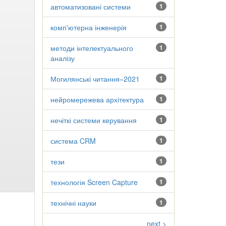
автоматизовані системи
1
комп'ютерна інженерія
1
методи інтелектуального
1
аналізу
Могилянські читання–2021
1
нейромережева архітектура
1
нечіткі системи керування
1
система CRM
1
тези
1
технологія Screen Capture
1
технічні науки
1
next >