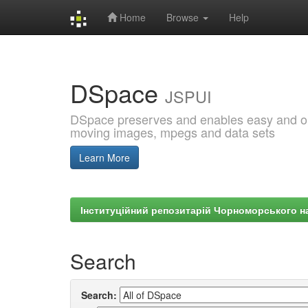
Home
Browse
Help
Skip
navigation
DSpace
JSPUI
DSpace preserves and enables easy and open
moving images, mpegs and data sets
Learn More
Інституційний репозитарій Чорноморського на
Search
Search: