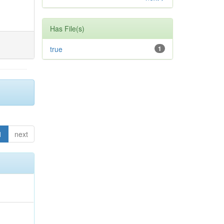
Has File(s)
true
1
1
next