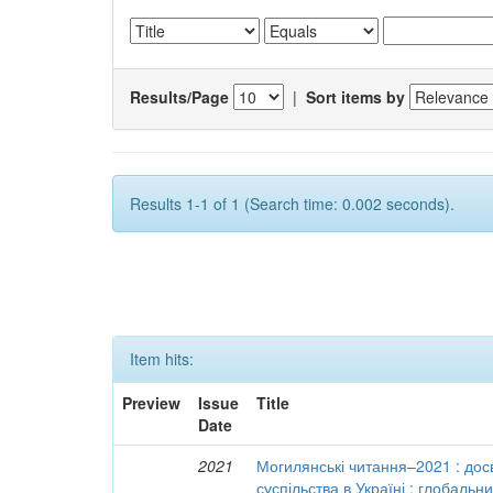
Results/Page
|
Sort items by
Results 1-1 of 1 (Search time: 0.002 seconds).
Item hits:
Preview
Issue
Title
Date
2021
Могилянські читання–2021 : досв
суспільства в Україні : глобальн