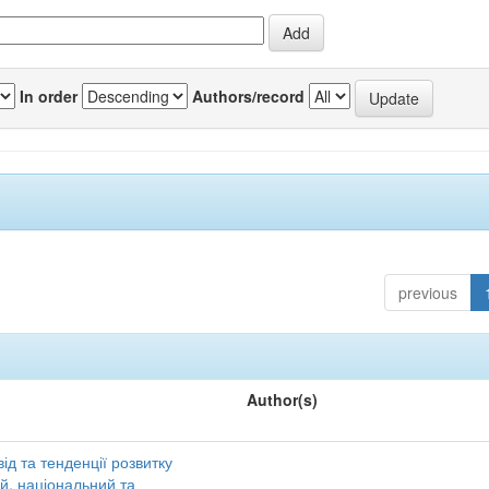
In order
Authors/record
previous
Author(s)
ід та тенденції розвитку
ий, національний та