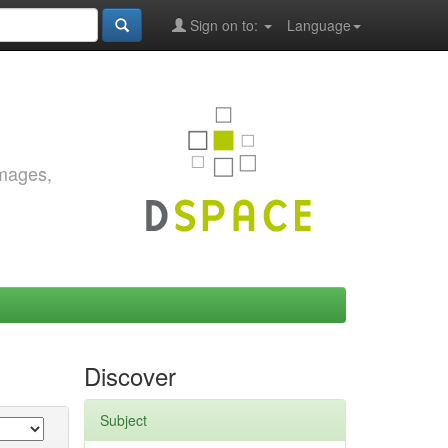
Sign on to:
Language
images,
Discover
Subject