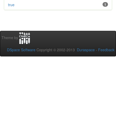
true
1
Theme by
DSpace Software
Copyright © 2002-2013
Duraspace
-
Feedback