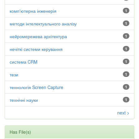
комп'ютерна інженерія
1
методи інтелектуального аналізу
1
нейромережева архітектура
1
нечіткі системи керування
1
система CRM
1
тези
1
технологія Screen Capture
1
технічні науки
1
next >
Has File(s)