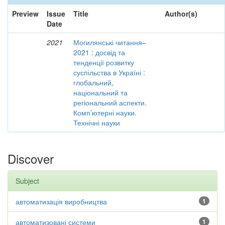
Preview
Issue
Title
Author(s)
Date
2021
Могилянські читання–
2021 : досвід та
тенденції розвитку
суспільства в Україні :
глобальний,
національний та
регіональний аспекти.
Комп’ютерні науки.
Технічні науки
Discover
Subject
автоматизація виробництва
1
автоматизовані системи
1