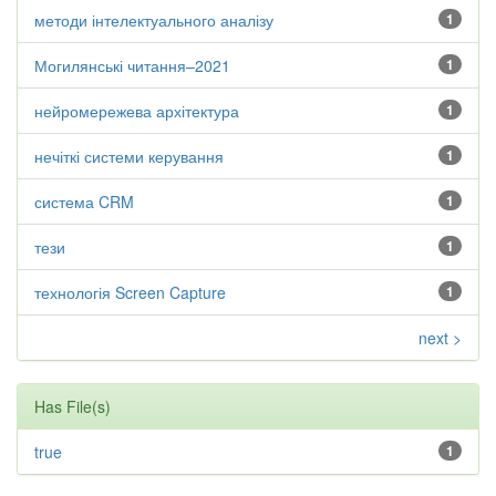
методи інтелектуального аналізу
1
Могилянські читання–2021
1
нейромережева архітектура
1
нечіткі системи керування
1
система CRM
1
тези
1
технологія Screen Capture
1
next >
Has File(s)
true
1