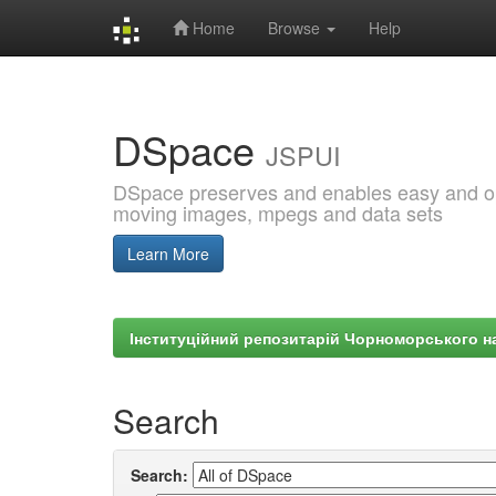
Home
Browse
Help
Skip
navigation
DSpace
JSPUI
DSpace preserves and enables easy and open
moving images, mpegs and data sets
Learn More
Інституційний репозитарій Чорноморського на
Search
Search: