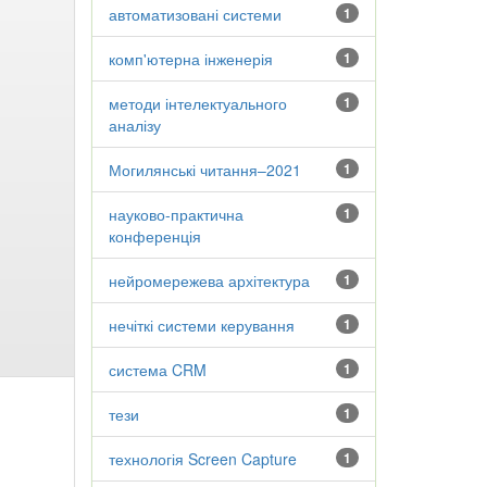
автоматизовані системи
1
комп'ютерна інженерія
1
методи інтелектуального
1
аналізу
Могилянські читання–2021
1
науково-практична
1
конференція
нейромережева архітектура
1
нечіткі системи керування
1
система CRM
1
тези
1
технологія Screen Capture
1