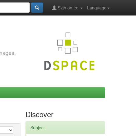
Sign on to:
Language
images,
Discover
Subject