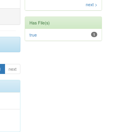
next >
Has File(s)
true
1
1
next