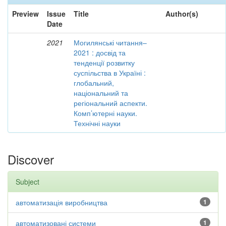
Preview
Issue
Title
Author(s)
Date
2021
Могилянські читання–
2021 : досвід та
тенденції розвитку
суспільства в Україні :
глобальний,
національний та
регіональний аспекти.
Комп’ютерні науки.
Технічні науки
Discover
Subject
автоматизація виробництва
1
автоматизовані системи
1