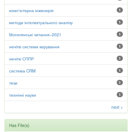
комп'ютерна інженерія
1
методи інтелектуального аналізу
1
Могилянські читання–2021
1
нечіткі системи керування
1
нечіткі СППР
1
система CRM
1
тези
1
технічні науки
1
next >
Has File(s)