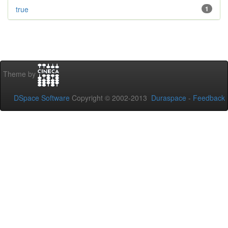
true
1
Theme by
DSpace Software
Copyright © 2002-2013
Duraspace
-
Feedback