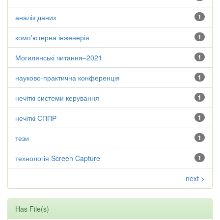
аналіз даних
1
комп'ютерна інженерія
1
Могилянські читання–2021
1
науково-практична конференція
1
нечіткі системи керування
1
нечіткі СППР
1
тези
1
технологія Screen Capture
1
next >
Has File(s)