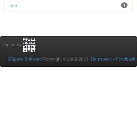
true
1
Theme by
DSpace Software
Copyright © 2002-2013
Duraspace
-
Feedback