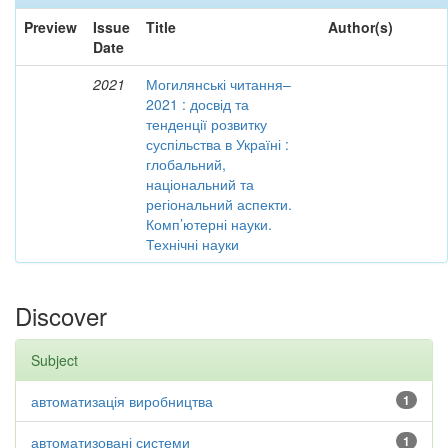
Preview
Issue
Title
Author(s)
Date
2021
Могилянські читання–
2021 : досвід та
тенденції розвитку
суспільства в Україні :
глобальний,
національний та
регіональний аспекти.
Комп’ютерні науки.
Технічні науки
Discover
Subject
автоматизація виробництва
1
автоматизовані системи
1