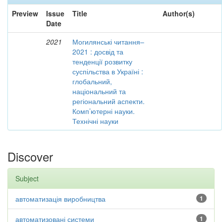
Preview
Issue
Title
Author(s)
Date
2021
Могилянські читання–
2021 : досвід та
тенденції розвитку
суспільства в Україні :
глобальний,
національний та
регіональний аспекти.
Комп’ютерні науки.
Технічні науки
Discover
Subject
автоматизація виробництва
1
автоматизовані системи
1