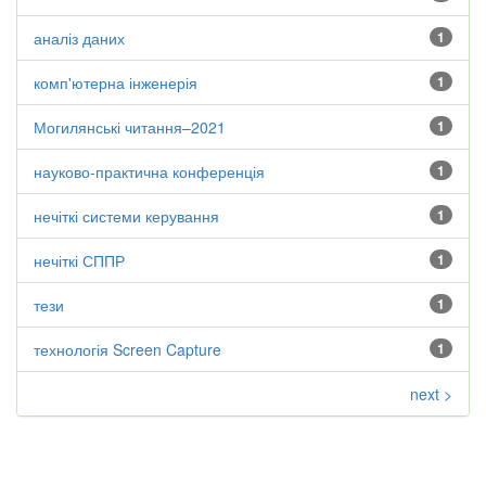
аналіз даних
1
комп'ютерна інженерія
1
Могилянські читання–2021
1
науково-практична конференція
1
нечіткі системи керування
1
нечіткі СППР
1
тези
1
технологія Screen Capture
1
next >