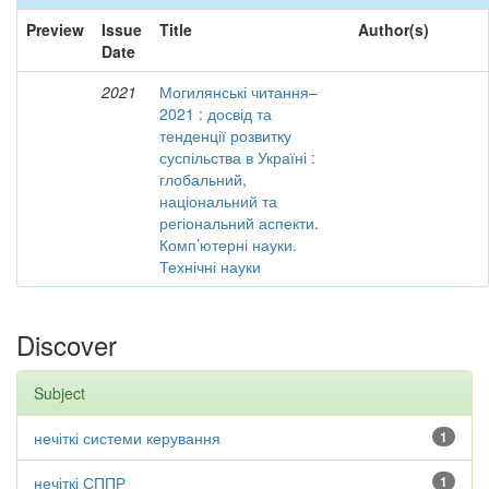
Preview
Issue
Title
Author(s)
Date
2021
Могилянські читання–
2021 : досвід та
тенденції розвитку
суспільства в Україні :
глобальний,
національний та
регіональний аспекти.
Комп’ютерні науки.
Технічні науки
Discover
Subject
нечіткі системи керування
1
нечіткі СППР
1