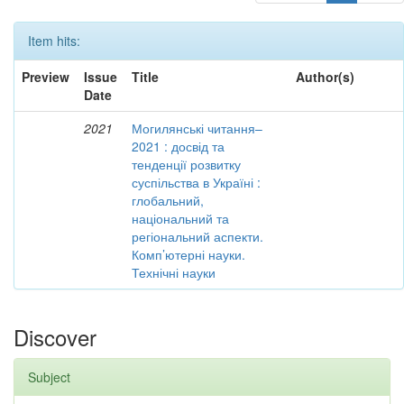
Item hits:
Preview
Issue
Title
Author(s)
Date
2021
Могилянські читання–
2021 : досвід та
тенденції розвитку
суспільства в Україні :
глобальний,
національний та
регіональний аспекти.
Комп’ютерні науки.
Технічні науки
Discover
Subject