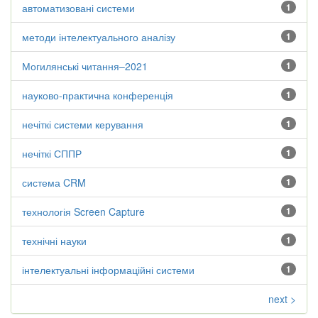
автоматизовані системи
1
методи інтелектуального аналізу
1
Могилянські читання–2021
1
науково-практична конференція
1
нечіткі системи керування
1
нечіткі СППР
1
система CRM
1
технологія Screen Capture
1
технічні науки
1
інтелектуальні інформаційні системи
1
next >