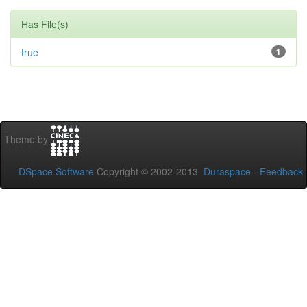
Has File(s)
true
1
Theme by
DSpace Software
Copyright © 2002-2013
Duraspace
-
Feedback