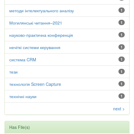
методи інтелектуального аналізу
1
Могилянські читання–2021
1
науково-практична конференція
1
нечіткі системи керування
1
система CRM
1
тези
1
технологія Screen Capture
1
технічні науки
1
next >
Has File(s)