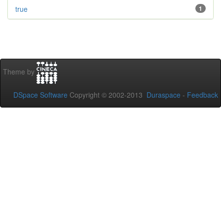
true
1
Theme by
DSpace Software
Copyright © 2002-2013
Duraspace
-
Feedback