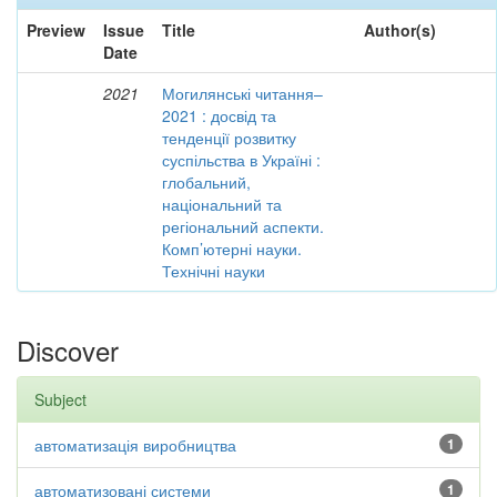
Preview
Issue
Title
Author(s)
Date
2021
Могилянські читання–
2021 : досвід та
тенденції розвитку
суспільства в Україні :
глобальний,
національний та
регіональний аспекти.
Комп’ютерні науки.
Технічні науки
Discover
Subject
автоматизація виробництва
1
автоматизовані системи
1