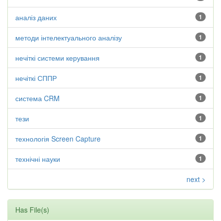
аналіз даних
1
методи інтелектуального аналізу
1
нечіткі системи керування
1
нечіткі СППР
1
система CRM
1
тези
1
технологія Screen Capture
1
технічні науки
1
next >
Has File(s)