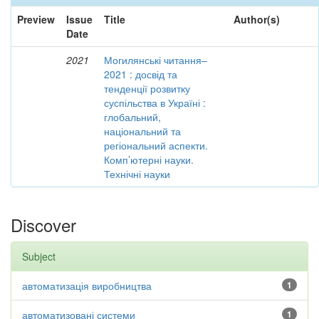
Preview
Issue
Title
Author(s)
Date
2021
Могилянські читання–
2021 : досвід та
тенденції розвитку
суспільства в Україні :
глобальний,
національний та
регіональний аспекти.
Комп’ютерні науки.
Технічні науки
Discover
Subject
автоматизація виробництва
1
автоматизовані системи
1