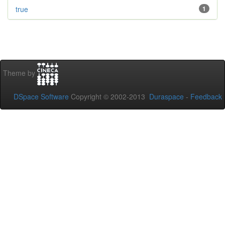
true
1
Theme by
DSpace Software
Copyright © 2002-2013
Duraspace
-
Feedback