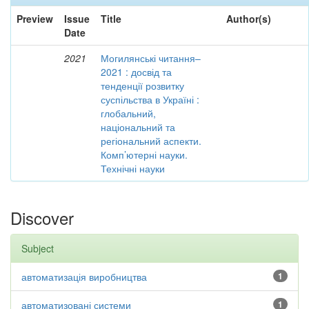
Preview
Issue
Title
Author(s)
Date
2021
Могилянські читання–
2021 : досвід та
тенденції розвитку
суспільства в Україні :
глобальний,
національний та
регіональний аспекти.
Комп’ютерні науки.
Технічні науки
Discover
Subject
автоматизація виробництва
1
автоматизовані системи
1