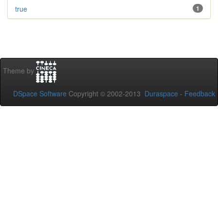
true
1
Theme by
DSpace Software
Copyright © 2002-2013
Duraspace
-
Feedback