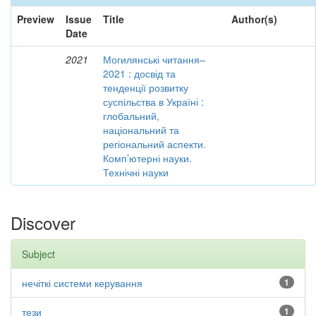
Preview
Issue
Title
Author(s)
Date
2021
Могилянські читання–
2021 : досвід та
тенденції розвитку
суспільства в Україні :
глобальний,
національний та
регіональний аспекти.
Комп’ютерні науки.
Технічні науки
Discover
Subject
нечіткі системи керування
1
тези
1