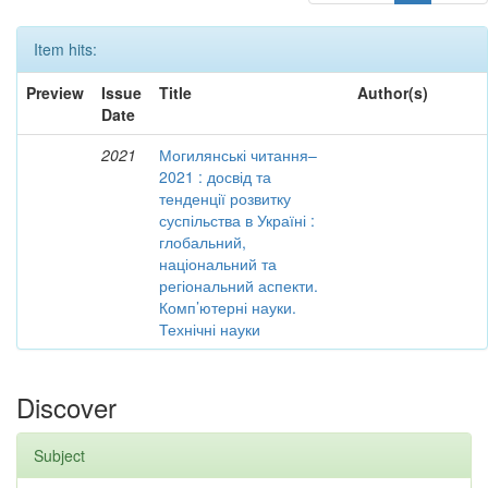
Item hits:
Preview
Issue
Title
Author(s)
Date
2021
Могилянські читання–
2021 : досвід та
тенденції розвитку
суспільства в Україні :
глобальний,
національний та
регіональний аспекти.
Комп’ютерні науки.
Технічні науки
Discover
Subject