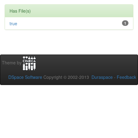
Has File(s)
true
1
Theme by
DSpace Software
Copyright © 2002-2013
Duraspace
-
Feedback