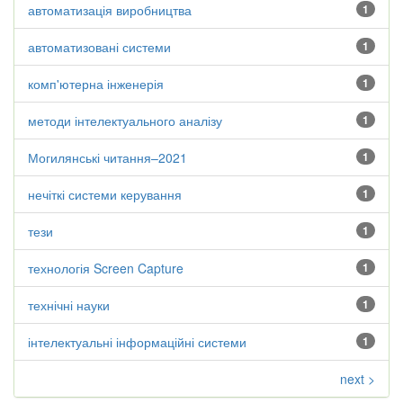
автоматизація виробництва
1
автоматизовані системи
1
комп'ютерна інженерія
1
методи інтелектуального аналізу
1
Могилянські читання–2021
1
нечіткі системи керування
1
тези
1
технологія Screen Capture
1
технічні науки
1
інтелектуальні інформаційні системи
1
next >