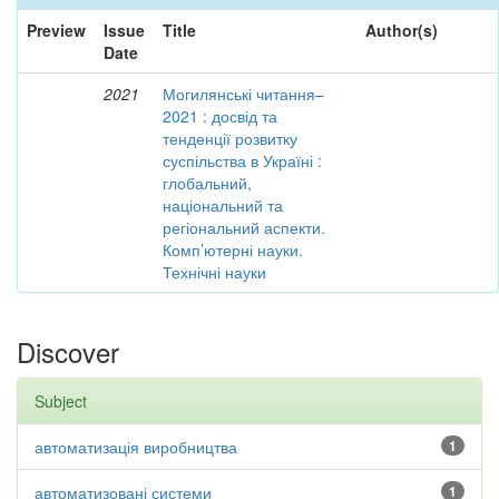
Preview
Issue
Title
Author(s)
Date
2021
Могилянські читання–
2021 : досвід та
тенденції розвитку
суспільства в Україні :
глобальний,
національний та
регіональний аспекти.
Комп’ютерні науки.
Технічні науки
Discover
Subject
автоматизація виробництва
1
автоматизовані системи
1