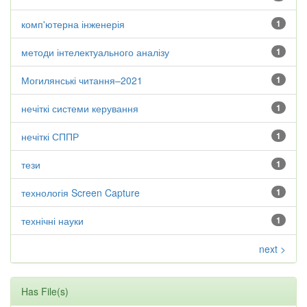
комп'ютерна інженерія
1
методи інтелектуального аналізу
1
Могилянські читання–2021
1
нечіткі системи керування
1
нечіткі СППР
1
тези
1
технологія Screen Capture
1
технічні науки
1
next >
Has File(s)