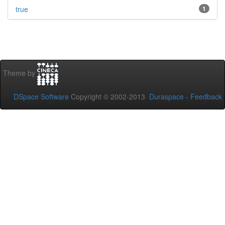
true
1
Theme by
DSpace Software
Copyright © 2002-2013
Duraspace
-
Feedback