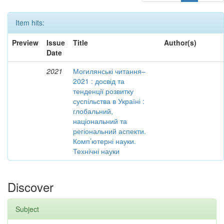
Item hits:
Preview
Issue
Title
Author(s)
Date
2021
Могилянські читання–
2021 : досвід та
тенденції розвитку
суспільства в Україні :
глобальний,
національний та
регіональний аспекти.
Комп’ютерні науки.
Технічні науки
Discover
Subject