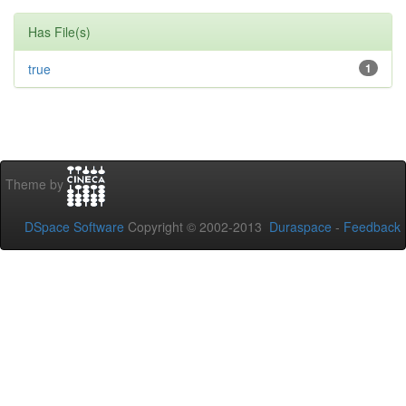
Has File(s)
true
1
Theme by
DSpace Software
Copyright © 2002-2013
Duraspace
-
Feedback