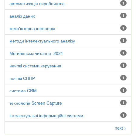
автоматизація виробництва
1
аналіз даних
1
комп'ютерна інженерія
1
методи інтелектуального аналізу
1
Могилянські читання–2021
1
нечіткі системи керування
1
нечіткі СППР
1
система CRM
1
технологія Screen Capture
1
інтелектуальні інформаційні системи
1
next >