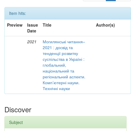
Item hits:
Preview
Issue
Title
Author(s)
Date
2021
Могилянські читання–
2021 : досвід та
тенденції розвитку
суспільства в Україні :
глобальний,
національний та
регіональний аспекти.
Комп’ютерні науки.
Технічні науки
Discover
Subject