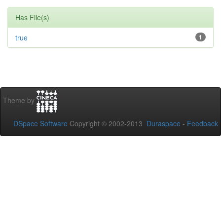
Has File(s)
true
1
Theme by
DSpace Software
Copyright © 2002-2013
Duraspace
-
Feedback