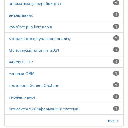
автоматизація виробництва
1
аналіз даних
1
комп'ютерна інженерія
1
методи інтелектуального аналізу
1
Могилянські читання–2021
1
нечіткі СППР
1
система CRM
1
технологія Screen Capture
1
технічні науки
1
інтелектуальні інформаційні системи
1
next >