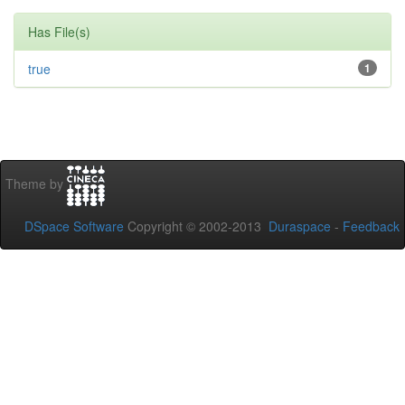
Has File(s)
true
1
Theme by
DSpace Software
Copyright © 2002-2013
Duraspace
-
Feedback