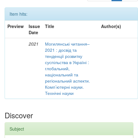
Item hits:
Preview
Issue
Title
Author(s)
Date
2021
Могилянські читання–
2021 : досвід та
тенденції розвитку
суспільства в Україні :
глобальний,
національний та
регіональний аспекти.
Комп’ютерні науки.
Технічні науки
Discover
Subject