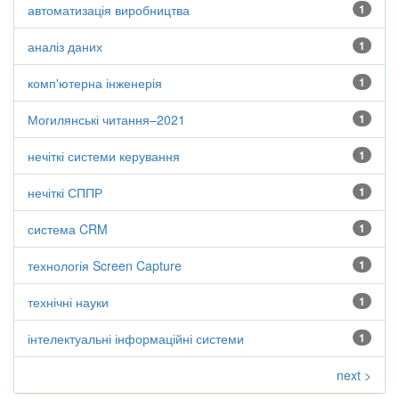
автоматизація виробництва
1
аналіз даних
1
комп'ютерна інженерія
1
Могилянські читання–2021
1
нечіткі системи керування
1
нечіткі СППР
1
система CRM
1
технологія Screen Capture
1
технічні науки
1
інтелектуальні інформаційні системи
1
next >