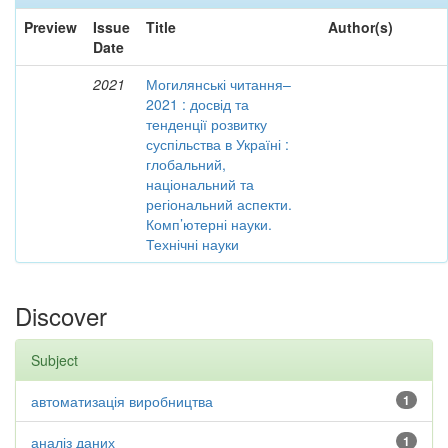
Preview
Issue
Title
Author(s)
Date
2021
Могилянські читання–
2021 : досвід та
тенденції розвитку
суспільства в Україні :
глобальний,
національний та
регіональний аспекти.
Комп’ютерні науки.
Технічні науки
Discover
Subject
автоматизація виробництва
1
аналіз даних
1