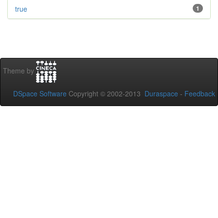
true
1
Theme by
DSpace Software
Copyright © 2002-2013
Duraspace
-
Feedback