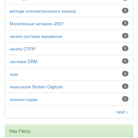
методи інтелектуального аналізу
1
Могилянські читання–2021
1
нечіткі системи керування
1
нечіткі СППР
1
система CRM
1
тези
1
технологія Screen Capture
1
технічні науки
1
next >
Has File(s)