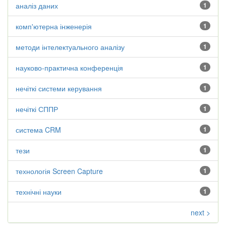
аналіз даних
1
комп'ютерна інженерія
1
методи інтелектуального аналізу
1
науково-практична конференція
1
нечіткі системи керування
1
нечіткі СППР
1
система CRM
1
тези
1
технологія Screen Capture
1
технічні науки
1
next >