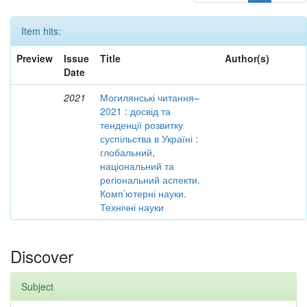
Item hits:
Preview
Issue
Title
Author(s)
Date
2021
Могилянські читання–
2021 : досвід та
тенденції розвитку
суспільства в Україні :
глобальний,
національний та
регіональний аспекти.
Комп’ютерні науки.
Технічні науки
Discover
Subject