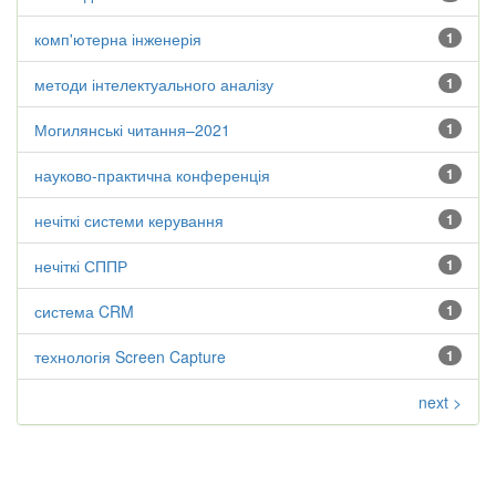
комп'ютерна інженерія
1
методи інтелектуального аналізу
1
Могилянські читання–2021
1
науково-практична конференція
1
нечіткі системи керування
1
нечіткі СППР
1
система CRM
1
технологія Screen Capture
1
next >