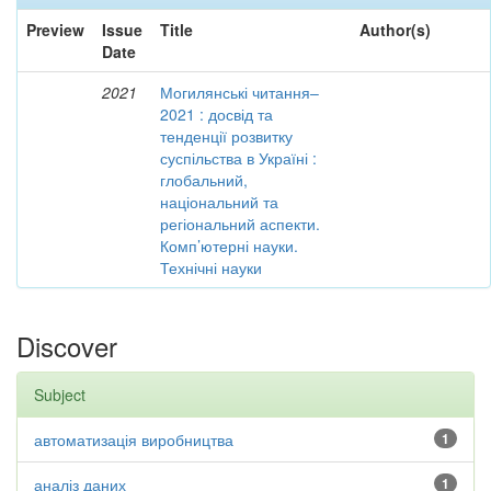
Preview
Issue
Title
Author(s)
Date
2021
Могилянські читання–
2021 : досвід та
тенденції розвитку
суспільства в Україні :
глобальний,
національний та
регіональний аспекти.
Комп’ютерні науки.
Технічні науки
Discover
Subject
автоматизація виробництва
1
аналіз даних
1