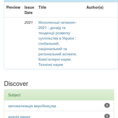
Preview
Issue
Title
Author(s)
Date
2021
Могилянські читання–
2021 : досвід та
тенденції розвитку
суспільства в Україні :
глобальний,
національний та
регіональний аспекти.
Комп’ютерні науки.
Технічні науки
Discover
Subject
автоматизація виробництва
1
аналіз даних
1