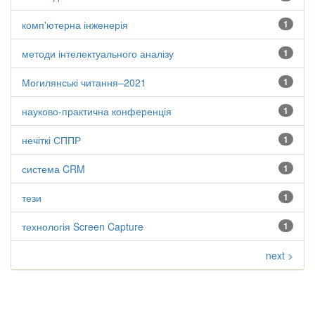
комп'ютерна інженерія
1
методи інтелектуального аналізу
1
Могилянські читання–2021
1
науково-практична конференція
1
нечіткі СППР
1
система CRM
1
тези
1
технологія Screen Capture
1
next >