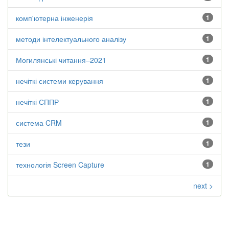
комп'ютерна інженерія
1
методи інтелектуального аналізу
1
Могилянські читання–2021
1
нечіткі системи керування
1
нечіткі СППР
1
система CRM
1
тези
1
технологія Screen Capture
1
next >