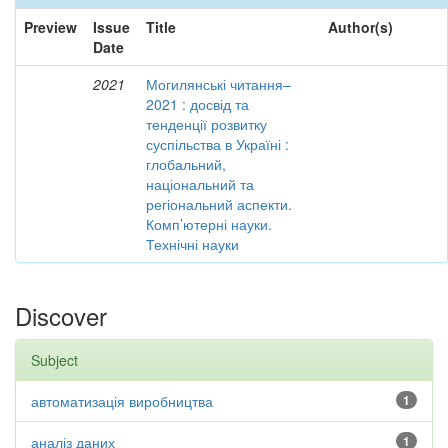
Preview
Issue
Title
Author(s)
Date
2021
Могилянські читання–
2021 : досвід та
тенденції розвитку
суспільства в Україні :
глобальний,
національний та
регіональний аспекти.
Комп’ютерні науки.
Технічні науки
Discover
Subject
автоматизація виробництва
1
аналіз даних
1