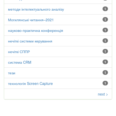
методи інтелектуального аналізу
1
Могилянські читання–2021
1
науково-практична конференція
1
нечіткі системи керування
1
нечіткі СППР
1
система CRM
1
тези
1
технологія Screen Capture
1
next >