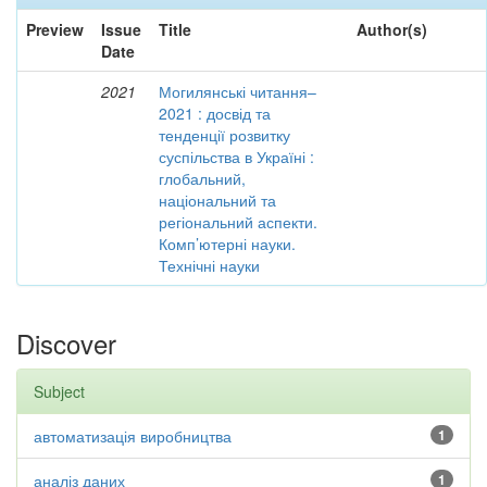
Preview
Issue
Title
Author(s)
Date
2021
Могилянські читання–
2021 : досвід та
тенденції розвитку
суспільства в Україні :
глобальний,
національний та
регіональний аспекти.
Комп’ютерні науки.
Технічні науки
Discover
Subject
автоматизація виробництва
1
аналіз даних
1