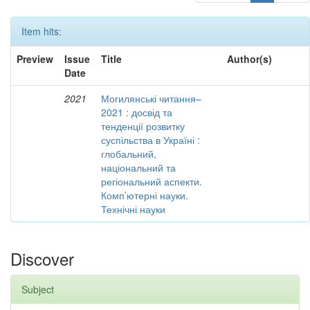
Item hits:
Preview
Issue
Title
Author(s)
Date
2021
Могилянські читання–
2021 : досвід та
тенденції розвитку
суспільства в Україні :
глобальний,
національний та
регіональний аспекти.
Комп’ютерні науки.
Технічні науки
Discover
Subject