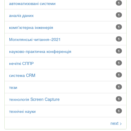
автоматизовані системи
1
аналіз даних
1
комп'ютерна інженерія
1
Могилянські читання–2021
1
науково-практична конференція
1
нечіткі СППР
1
система CRM
1
тези
1
технологія Screen Capture
1
технічні науки
1
next >