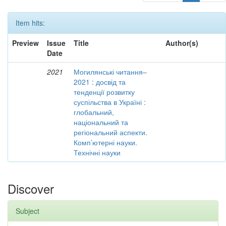
Item hits:
Preview
Issue
Title
Author(s)
Date
2021
Могилянські читання–
2021 : досвід та
тенденції розвитку
суспільства в Україні :
глобальний,
національний та
регіональний аспекти.
Комп’ютерні науки.
Технічні науки
Discover
Subject