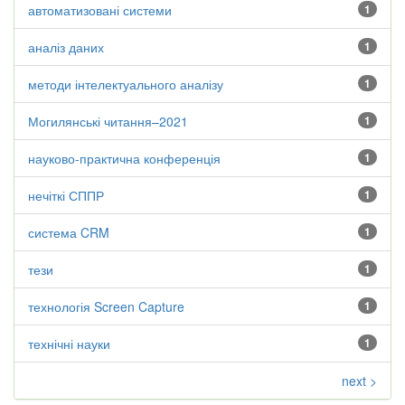
автоматизовані системи
1
аналіз даних
1
методи інтелектуального аналізу
1
Могилянські читання–2021
1
науково-практична конференція
1
нечіткі СППР
1
система CRM
1
тези
1
технологія Screen Capture
1
технічні науки
1
next >