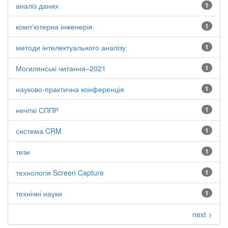
аналіз даних
1
комп'ютерна інженерія
1
методи інтелектуального аналізу
1
Могилянські читання–2021
1
науково-практична конференція
1
нечіткі СППР
1
система CRM
1
тези
1
технологія Screen Capture
1
технічні науки
1
next >