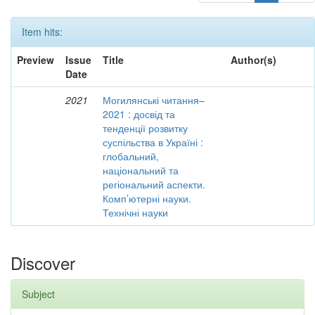
Item hits:
Preview
Issue
Title
Author(s)
Date
2021
Могилянські читання–
2021 : досвід та
тенденції розвитку
суспільства в Україні :
глобальний,
національний та
регіональний аспекти.
Комп’ютерні науки.
Технічні науки
Discover
Subject