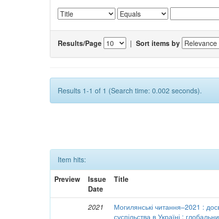
Results/Page
|
Sort items by
Results 1-1 of 1 (Search time: 0.002 seconds).
Item hits:
Preview
Issue
Title
Date
2021
Могилянські читання–2021 : досв
суспільства в Україні : глобальн