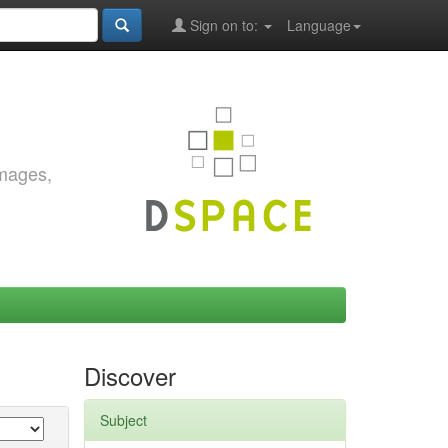
Sign on to:
Language
images,
Discover
Subject