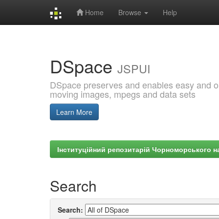
Home
Browse
Help
Skip
navigation
DSpace
JSPUI
DSpace preserves and enables easy and open
moving images, mpegs and data sets
Learn More
Інституційний репозитарій Чорноморського на
Search
Search: