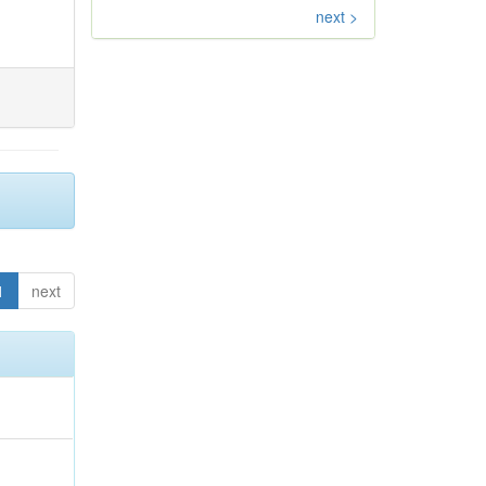
next >
1
next