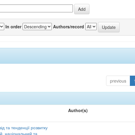
In order
Authors/record
previous
Author(s)
ід та тенденції розвитку
ий, національний та