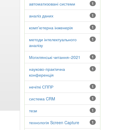
автоматизовані системи
1
аналіз даних
1
комп'ютерна інженерія
1
методи інтелектуального
1
аналізу
Могилянські читання–2021
1
науково-практична
1
конференція
нечіткі СППР
1
система CRM
1
тези
1
технологія Screen Capture
1